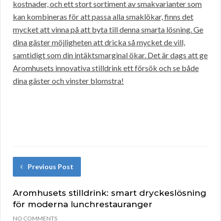
kostnader, och ett stort sortiment av smakvarianter som
kan kombineras för att passa alla smaklökar, finns det
mycket att vinna på att byta till denna smarta lösning. Ge
dina gäster möjligheten att dricka så mycket de vill,
samtidigt som din intäktsmarginal ökar. Det är dags att ge
Aromhusets innovativa stilldrink ett försök och se både
dina gäster och vinster blomstra!
Previous Post
Aromhusets stilldrink: smart dryckeslösning
för moderna lunchrestauranger
NO COMMENTS