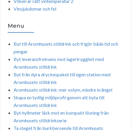
Vilken är rätt vintemperatur 2
Vinsjukdomar och fel
Menu
Byt till Aromhusets stilldrink och frigör både tid och
pengar
Byt leveransfrekvens mot lagertrygghet med
Aromhusets stilldrink
Byt från dyra dryckespaket till egen station med
Aromhusets stilldrink
Aromhusets stilldrink: mer volym, mindre krångel
Skapa en tydlig miljöprofil genom att byta till
Aromhusets stilldrink
Byt hyllmeter läsk mot en kompakt lösning från
Aromhusets stilldrinkserie
Ta steget från burkberoende till Aromhusets