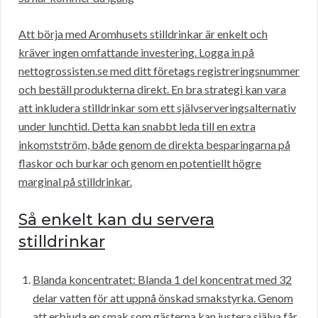
Att börja med Aromhusets stilldrinkar är enkelt och
kräver ingen omfattande investering. Logga in på
nettogrossisten.se med ditt företags registreringsnummer
och beställ produkterna direkt. En bra strategi kan vara
att inkludera stilldrinkar som ett självserveringsalternativ
under lunchtid. Detta kan snabbt leda till en extra
inkomstström, både genom de direkta besparingarna på
flaskor och burkar och genom en potentiellt högre
marginal på stilldrinkar.
Så enkelt kan du servera
stilldrinkar
Blanda koncentratet: Blanda 1 del koncentrat med 32
delar vatten för att uppnå önskad smakstyrka. Genom
att erbjuda en smak som gästerna kan justera själva får