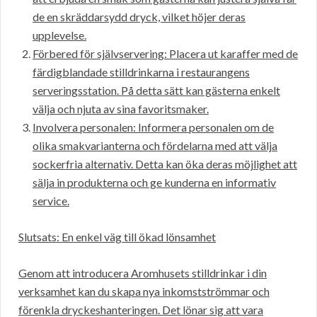
de en skräddarsydd dryck, vilket höjer deras
upplevelse.
Förbered för självservering: Placera ut karaffer med de
färdigblandade stilldrinkarna i restaurangens
serveringsstation. På detta sätt kan gästerna enkelt
välja och njuta av sina favoritsmaker.
Involvera personalen: Informera personalen om de
olika smakvarianterna och fördelarna med att välja
sockerfria alternativ. Detta kan öka deras möjlighet att
sälja in produkterna och ge kunderna en informativ
service.
Slutsats: En enkel väg till ökad lönsamhet
Genom att introducera Aromhusets stilldrinkar i din
verksamhet kan du skapa nya inkomstströmmar och
förenkla dryckeshanteringen. Det lönar sig att vara