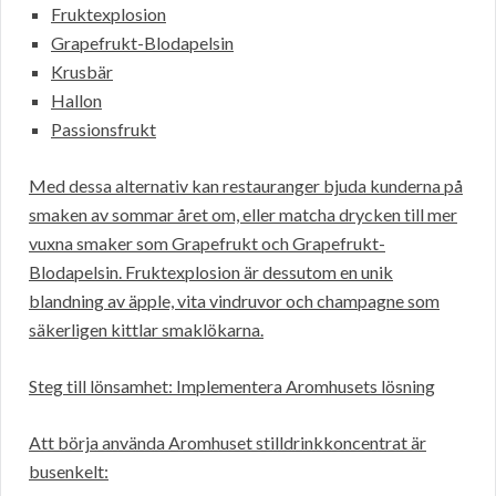
Fruktexplosion
Grapefrukt-Blodapelsin
Krusbär
Hallon
Passionsfrukt
Med dessa alternativ kan restauranger bjuda kunderna på
smaken av sommar året om, eller matcha drycken till mer
vuxna smaker som Grapefrukt och Grapefrukt-
Blodapelsin. Fruktexplosion är dessutom en unik
blandning av äpple, vita vindruvor och champagne som
säkerligen kittlar smaklökarna.
Steg till lönsamhet: Implementera Aromhusets lösning
Att börja använda Aromhuset stilldrinkkoncentrat är
busenkelt: