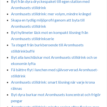
Byt från dyra dryckespaket till egen station med
Aromhusets stilldrink
Aromhusets stilldrink: mer volym, mindre krångel
Skapa en tydlig miljöprofil genom att byta till
Aromhusets stilldrink
Byt hyllmeter läsk mot en kompakt lösning från
Aromhusets stilldrinkserie
Ta steget från burkberoende till Aromhusets
stilldrinkbuffé
Byt alla lunchläskar mot Aromhusets stilldrink och se
ekonomin lyfta
Få bättre flyt i lunchen med självserverad Aromhuset-
stilldrink
Aromhusets stilldrink: smart lösning när varje krona
räknas
Byt dyra burkar mot Aromhusets koncentrat och frigör
pengar
Aromhusets stilldrink: mindre spring efter flaskor, mer