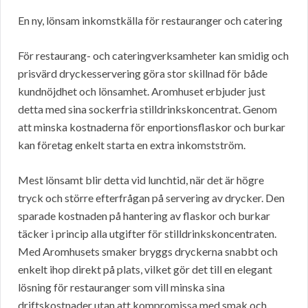
En ny, lönsam inkomstkälla för restauranger och catering
För restaurang- och cateringverksamheter kan smidig och
prisvärd dryckesservering göra stor skillnad för både
kundnöjdhet och lönsamhet. Aromhuset erbjuder just
detta med sina sockerfria stilldrinkskoncentrat. Genom
att minska kostnaderna för enportionsflaskor och burkar
kan företag enkelt starta en extra inkomstström.
Mest lönsamt blir detta vid lunchtid, när det är högre
tryck och större efterfrågan på servering av drycker. Den
sparade kostnaden på hantering av flaskor och burkar
täcker i princip alla utgifter för stilldrinkskoncentraten.
Med Aromhusets smaker bryggs dryckerna snabbt och
enkelt ihop direkt på plats, vilket gör det till en elegant
lösning för restauranger som vill minska sina
driftskostnader utan att kompromissa med smak och