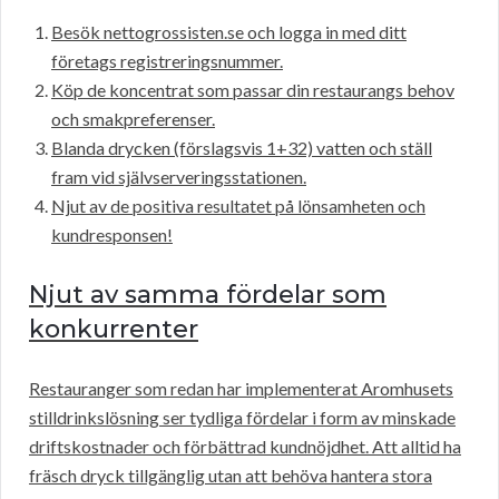
Besök nettogrossisten.se och logga in med ditt
företags registreringsnummer.
Köp de koncentrat som passar din restaurangs behov
och smakpreferenser.
Blanda drycken (förslagsvis 1+32) vatten och ställ
fram vid självserveringsstationen.
Njut av de positiva resultatet på lönsamheten och
kundresponsen!
Njut av samma fördelar som
konkurrenter
Restauranger som redan har implementerat Aromhusets
stilldrinkslösning ser tydliga fördelar i form av minskade
driftskostnader och förbättrad kundnöjdhet. Att alltid ha
fräsch dryck tillgänglig utan att behöva hantera stora