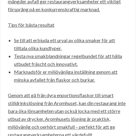
mängder avfall ger restaurangverksamheter ett viktigt
försprång på en konkurrenskraftig marknad.
Tips för bästa resultat
Se till att erbjuda ett urval av olika smaker för att
tilltala olika kundtyper.
Testa nya smakblandningar regelbundet för att hålla
utbudet fräscht och innovativt.
Marknadsför er miljövänliga inställning genom att
minska avfallet från flaskor och burkar.
Genom att gå från dyra enportionsflaskor till smart
stilldrinkslösning från Aromhuset, kan din restaurang inte
bara öka lönsamheten utan också locka med ett större
utbud av drycker. Aromhusets lösning är praktisk,
miljövänlig och oerhört smakfull – perfekt för att ge
restaurangverksamheterna ett värdefullt